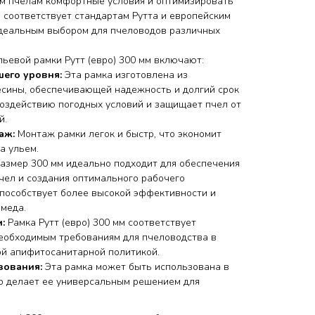
м пчелам комфортные условия и оптимизировать
а соответствует стандартам Рутта и европейским
идеальным выбором для пчеловодов различных
ьевой рамки Рутт (евро) 300 мм включают:
шего уровня:
Эта рамка изготовлена из
есины, обеспечивающей надежность и долгий срок
воздействию погодных условий и защищает пчел от
й.
аж:
Монтаж рамки легок и быстр, что экономит
а ульем.
азмер 300 мм идеально подходит для обеспечения
чел и создания оптимального рабочего
 способствует более высокой эффективности и
меда.
:
Рамка Рутт (евро) 300 мм соответствует
необходимым требованиям для пчеловодства в
ой апифитосанитарной политикой.
зования:
Эта рамка может быть использована в
то делает ее универсальным решением для