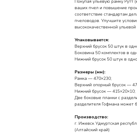
Покупая ульевую рамку Рутт (
ваших пчел и повышение прои
соответствие стандартам дел
пчеловодов. Улучшите условия
высококачественной ульевой р
Упаковывается:
Верхний брусок 50 штук в одн
Боковина 50 комплектов в одн
Нижний брусок 50 штук в одно
Размеры (мм):
Рамка — 470×230;
Верхний опорный брусок — 47
Нижний брусок — 415×20×10;
Две боковые планки с раздел
разделителя Гофмана может б
Производство:
г. Ижевск Удмуртская республ
(Алтайский край)