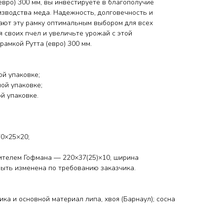
евро) 300 мм, вы инвестируете в благополучие
зводства меда. Надежность, долговечность и
ают эту рамку оптимальным выбором для всех
 своих пчел и увеличьте урожай с этой
амкой Рутта (евро) 300 мм.
ой упаковке;
ой упаковке;
й упаковке.
0×25×20;
ителем Гофмана — 220×37(25)×10, ширина
ыть изменена по требованию заказчика.
ика и основной материал липа, хвоя (Барнаул); сосна