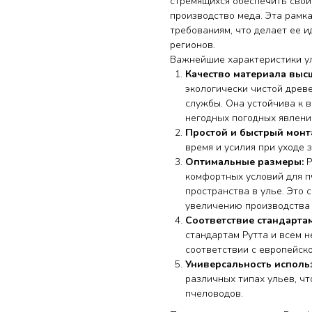
стремящихся обеспечить свои
производство меда. Эта рамк
требованиям, что делает ее 
регионов.
Важнейшие характеристики ул
Качество материала выс
экологически чистой древ
службы. Она устойчива к 
негодных погодных явлени
Простой и быстрый монт
время и усилия при уходе з
Оптимальные размеры:
Р
комфортных условий для п
пространства в улье. Это
увеличению производства 
Соответствие стандартам
стандартам Рутта и всем 
соответствии с европейск
Универсальность исполь
различных типах ульев, ч
пчеловодов.