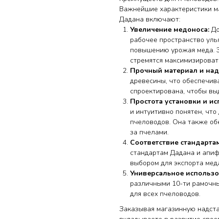
Важнейшие характеристики ма
Дадана включают:
Увеличение медоноса:
До
рабочее пространство улья
повышению урожая меда. Э
стремятся максимизироват
Прочный материал и над
древесины, что обеспечив
спроектирована, чтобы вы
Простота установки и ис
и интуитивно понятен, чт
пчеловодов. Она также об
за пчелами.
Соответствие стандартам
стандартам Дадана и апиф
выбором для экспорта мед
Универсальное использо
различными 10-ти рамочны
для всех пчеловодов.
Заказывая магазинную надста