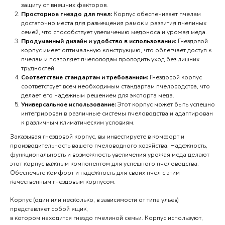
защиту от внешних факторов.
Просторное гнездо для пчел:
Корпус обеспечивает пчелам
достаточно места для размещения рамок и развития пчелиных
семей, что способствует увеличению медоноса и урожая меда.
Продуманный дизайн и удобство в использовании:
Гнездовой
корпус имеет оптимальную конструкцию, что облегчает доступ к
пчелам и позволяет пчеловодам проводить уход без лишних
трудностей.
Соответствие стандартам и требованиям:
Гнездовой корпус
соответствует всем необходимым стандартам пчеловодства, что
делает его надежным решением для экспорта меда.
Универсальное использование:
Этот корпус может быть успешно
интегрирован в различные системы пчеловодства и адаптирован
к различным климатическим условиям.
Заказывая гнездовой корпус, вы инвестируете в комфорт и
производительность вашего пчеловодного хозяйства. Надежность,
функциональность и возможность увеличения урожая меда делают
этот корпус важным компонентом для успешного пчеловодства.
Обеспечьте комфорт и надежность для своих пчел с этим
качественным гнездовым корпусом.
Корпус (один или несколько, в зависимости от типа ульев)
представляет собой ящик,
в котором находится гнездо пчелиной семьи. Корпус используют,