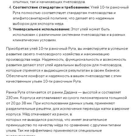
опытных, так и начинающих пчеловодов.
Соответствие стандартам и требованиям:
Улей 10-ти рамочный
Рута полностью соответствует стандартам пчеловодства и
апифитосанитарной политике, что делает его надежным
выбором для экспорта меда.
Универсальное использование:
Этот улей может быть
использован с различными системами пчеловодства и в разных
климатических условиях.
Приобретая улей 10-ти рамочный Рута, вы инвестируете в успешное
развитие своего пчеловодного хозяйства и максимизацию
производства меда. Надежность, функциональность и возможность
развития делают этот улей идеальным выбором для пчеловодов,
которые стремятся к выдающимся результатам в своем бизнесе.
Обеспечьте комфорт и надежность в вашем пчеловодстве с этим
качественным ульем 10-ти рамочным Рута.
Рамка Рута отличается от рамки Дадана — высотой и составляет
230 мм. Корпуса изготавливают из сухого пиломатериала толщиной
от 20 до 38 мм. При использовании данных ульев, применяют
разделительные решётки, для исключения перехода матки в верхние
корпуса. Мёд откачивают из рамок, в
которых не выводился расплод, что имеет значительное
преимущество по качеству мёда по сравнению с другими типами
ульев. Так же эффективно применяются специальные