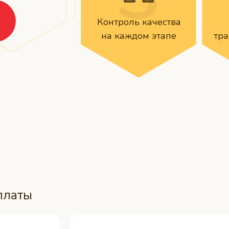
Контроль качества
на каждом этапе
тр
платы