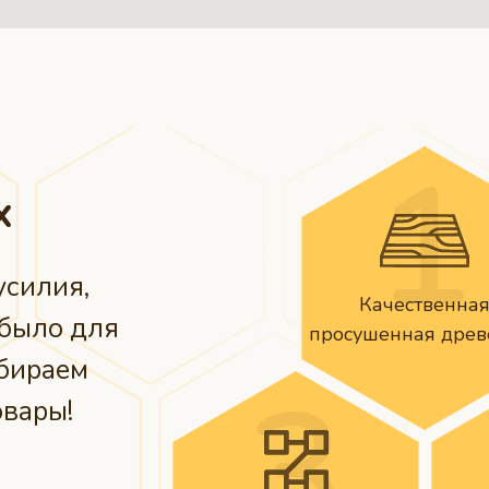
х
усилия,
Качественна
 было для
просушенная древ
ыбираем
овары!