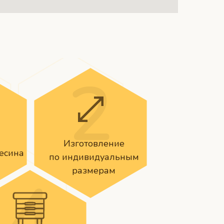
я
Изготовление
есина
по индивидуальным
размерам