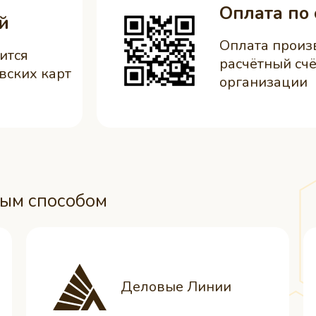
Оплата по 
й
Оплата произ
ится
расчётный счё
вских карт
организации
ным способом
Деловые Линии