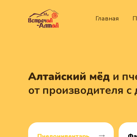
Главная
П
Алтайский мёд
и пч
от производителя с 
Пчелоинвентарь
Фа