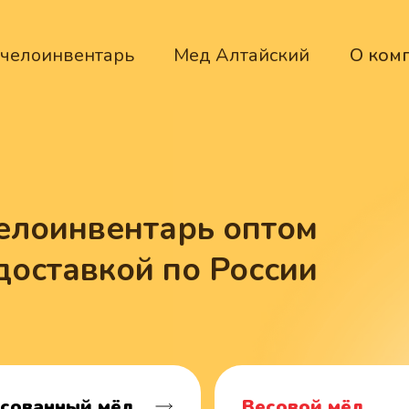
челоинвентарь
Мед Алтайский
О ком
елоинвентарь оптом
доставкой по России
сованный мёд
Весовой мёд