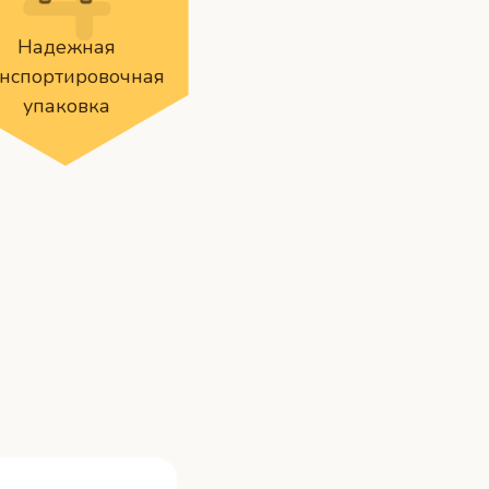
Надежная
анспортировочная
упаковка